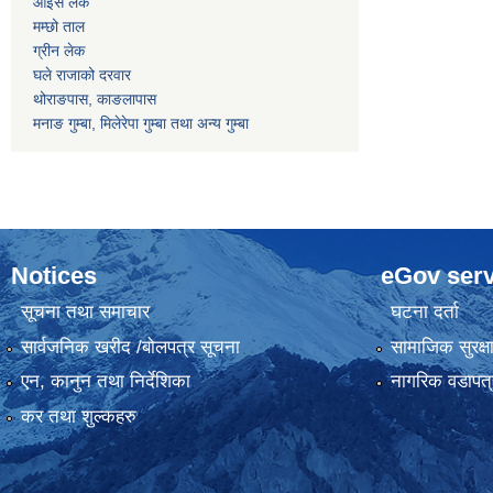
आइस लेक
मम्छो ताल
ग्रीन लेक
घले राजाको दरवार
थोराङपास, काङलापास
मनाङ गुम्बा, मिलेरेपा गुम्बा तथा अन्य गुम्बा
Notices
eGov serv
सूचना तथा समाचार
घटना दर्ता
सार्वजनिक खरीद /बोलपत्र सूचना
सामाजिक सुरक्ष
एन, कानुन तथा निर्देशिका
नागरिक वडापत्
कर तथा शुल्कहरु