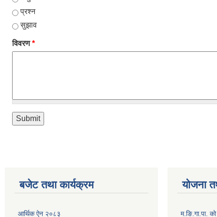
प्रश्न
सुझाव
विवरण
*
बजेट तथा कार्यक्रम
योजना त
आर्थिक ऐन २०८३
म.ङि.गा.पा. क