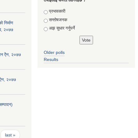
तपाईलाई कस्तो लागिरहेछ ?
Choices
प्रभावकारी
सन्तोषजनक
ो निर्माण
अझ सुधार गर्नुपर्ने
िधि, २०७७
Older polls
जन ऐेन, २०७७
Results
 ऐन, २०७७
सम्पादन)
last »